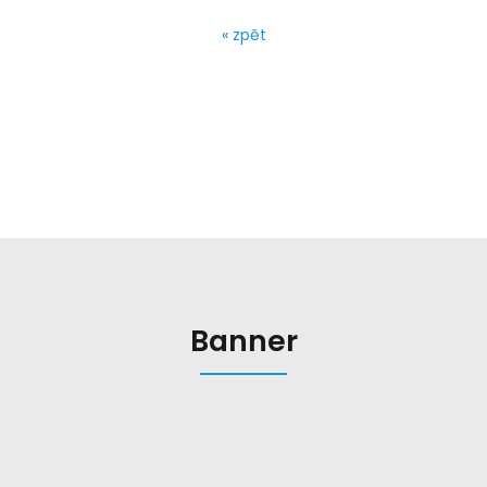
« zpět
Banner