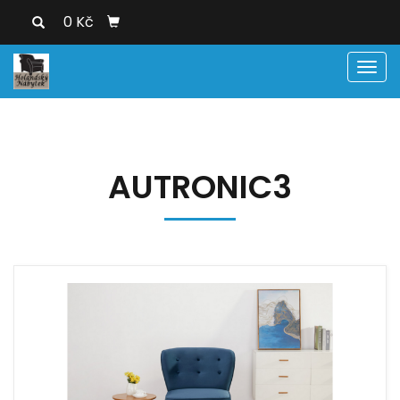
0 Kč
Men
AUTRONIC3