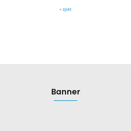
« zpět
Banner