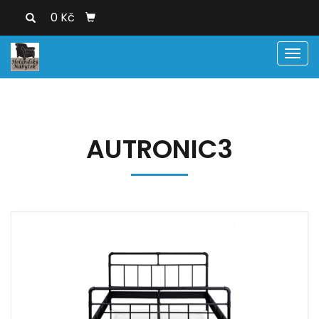
0 Kč
Men
AUTRONIC3