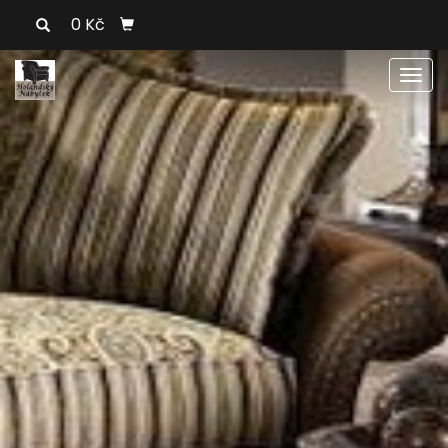
0 Kč
Men