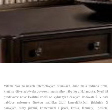
Vítáme Vás na naš
ich internetových stránkách. Jsme malá rodinná firma,
která se dříve zabývala dovozem masivního nábytku z Holandska. Nyní již
prodáváme nové kvalitní zboží od vybraných českých dodavatelů. V naší
nabídce naleznete širokou nabídku židlí kancelářských, jídelních či
barových, stoly jídelní, konferenční i psací, křesla, taburety, postele,