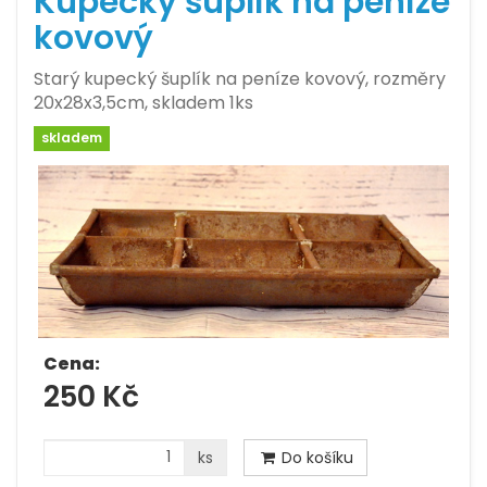
Kupecký šuplík na peníze
kovový
Starý kupecký šuplík na peníze kovový, rozměry
20x28x3,5cm, skladem 1ks
skladem
Cena:
250 Kč
ks
Do košíku