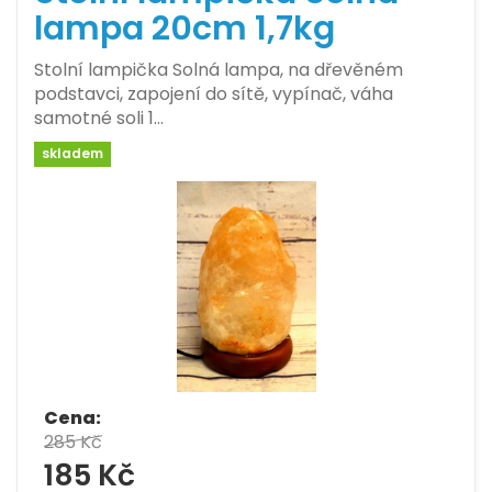
lampa 20cm 1,7kg
Stolní lampička Solná lampa, na dřevěném
podstavci, zapojení do sítě, vypínač, váha
samotné soli 1…
skladem
Cena:
285 Kč
185 Kč