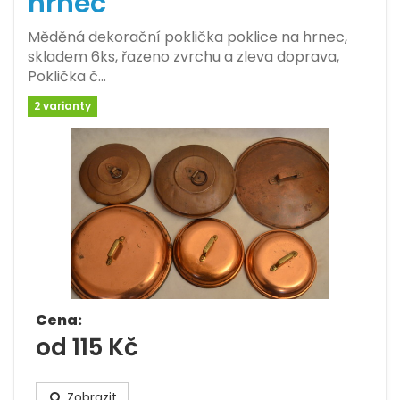
hrnec
Měděná dekorační poklička poklice na hrnec,
skladem 6ks, řazeno zvrchu a zleva doprava,
Poklička č…
2 varianty
Cena:
od 115 Kč
Zobrazit