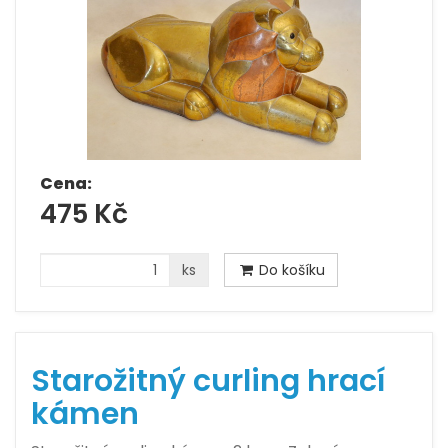
Cena:
475 Kč
ks
Do košíku
Starožitný curling hrací
kámen