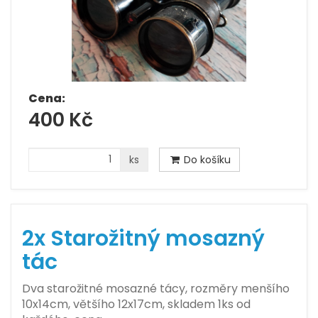
Cena:
400 Kč
ks
Do košíku
2x Starožitný mosazný
tác
Dva starožitné mosazné tácy, rozměry menšího
10x14cm, většího 12x17cm, skladem 1ks od