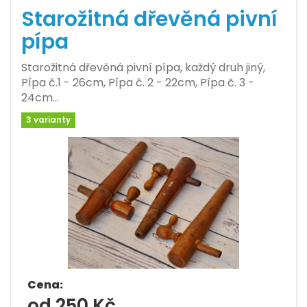
Starožitná dřevěná pivní
pípa
Starožitná dřevěná pivní pípa, každý druh jiný,
Pípa č.1 - 26cm, Pípa č. 2 - 22cm, Pípa č. 3 -
24cm…
3 varianty
Cena:
od 250 Kč