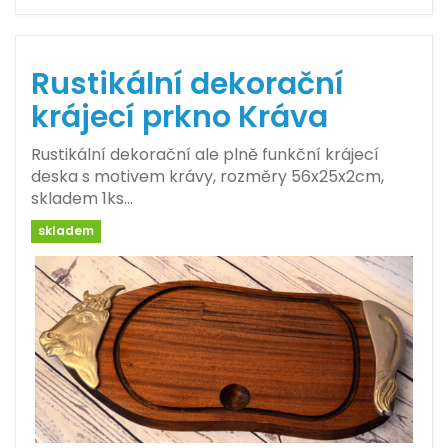
Rustikální dekorační
krájecí prkno Kráva
Rustikální dekorační ale plně funkční krájecí
deska s motivem krávy, rozměry 56x25x2cm,
skladem 1ks…
skladem