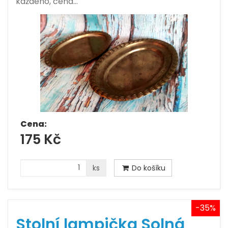
každého, cena…
Cena:
175 Kč
ks
Do košíku
-35%
Stolní lampička Solná