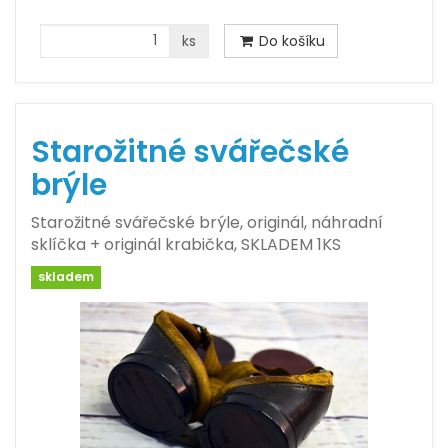
ks
Do košíku
Starožitné svářečské
brýle
Starožitné svářečské brýle, originál, náhradní
sklíčka + originál krabička, SKLADEM 1KS
skladem