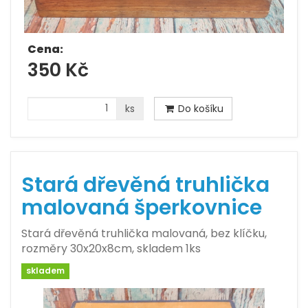
Cena:
350 Kč
ks
Do košíku
Stará dřevěná truhlička
malovaná šperkovnice
Stará dřevěná truhlička malovaná, bez klíčku,
rozměry 30x20x8cm, skladem 1ks
skladem