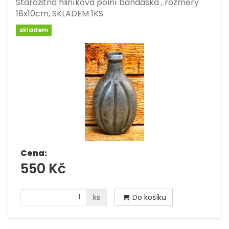
Starožitná hliníková polní bandaska , rozměry
18x10cm, SKLADEM 1KS
skladem
Cena:
550 Kč
ks
Do košíku