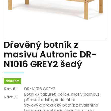
Dřevěný botník z
masivu Autronic DR-
N1016 GREY2 šedý
skladem
Kat. č.:
DR-N1016 GREY2
Botník / taburet, police, masiv bambus,
Název:
přírodní odstín, šedá látka
Stylový a praktický botník z kvalitního
bambusu kombinuje úložný prostor s