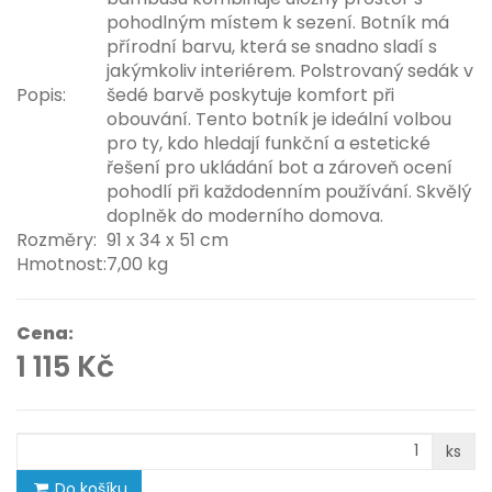
pohodlným místem k sezení. Botník má
přírodní barvu, která se snadno sladí s
jakýmkoliv interiérem. Polstrovaný sedák v
Popis:
šedé barvě poskytuje komfort při
obouvání. Tento botník je ideální volbou
pro ty, kdo hledají funkční a estetické
řešení pro ukládání bot a zároveň ocení
pohodlí při každodenním používání. Skvělý
doplněk do moderního domova.
Rozměry:
91 x 34 x 51 cm
Hmotnost:
7,00 kg
Cena:
1 115 Kč
ks
Do košíku