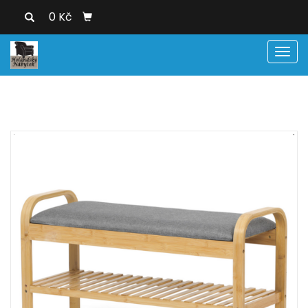
0 Kč
Men