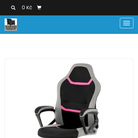
0 Kč
Men