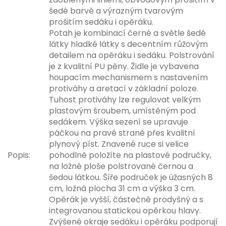
šedé barvě a výrazným tvarovým
prošitím sedáku i opěráku.
Potah je kombinací černé a světle šedé
látky hladké látky s decentním růžovým
detailem na opěráku i sedáku. Polstrování
je z kvalitní PU pěny. Židle je vybavena
houpacím mechanismem s nastavením
protiváhy a aretací v základní poloze.
Tuhost protiváhy lze regulovat velkým
plastovým šroubem, umístěným pod
sedákem. Výška sezení se upravuje
páčkou na pravé straně přes kvalitní
plynový píst. Znavené ruce si velice
Popis:
pohodlně položíte na plastové područky,
na ložné ploše polstrované černou a
šedou látkou. Šíře područek je úžasných 8
cm, ložná plocha 31 cm a výška 3 cm.
Opěrák je vyšší, částečně prodyšný a s
integrovanou statickou opěrkou hlavy.
Zvýšené okraje sedáku i opěráku podporují