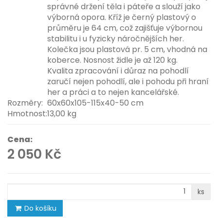
správné držení těla i páteře a slouží jako
výborná opora. Kříž je černý plastový o
průměru je 64 cm, což zajišťuje výbornou
stabilitu i u fyzicky náročnějších her.
Kolečka jsou plastová pr. 5 cm, vhodná na
koberce. Nosnost židle je až 120 kg.
Kvalita zpracování i důraz na pohodlí
zaručí nejen pohodlí, ale i pohodu při hraní
her a práci a to nejen kancelářské.
Rozměry:
60x60x105-115x40-50 cm
Hmotnost:
13,00 kg
Cena:
2 050 Kč
ks
Do košíku