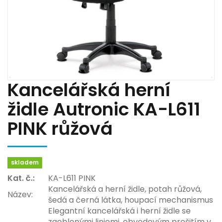
Kancelářská herní
židle Autronic KA-L611
PINK růžová
skladem
Kat. č.:
KA-L611 PINK
Kancelářská a herní židle, potah růžová,
Název:
šedá a černá látka, houpací mechanismus
Elegantní kancelářská i herní židle se
zaoblenými liniemi, obvodovým prošitím v