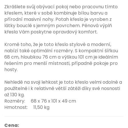
Zkrášlete svůj obývací pokoj nebo pracovnu tímto
křeslem, které v sobě kombinuje bílou barvu a
přírodní masivní nohy. Potah křesla je vyroben z
látky bouclé s jemným povrchem. Pěnová výplň
křesla Vám poskytne opravdový komfort.
Kromě toho, že je toto křeslo stylové a moderní,
nabízí také optimální rozměry. S kompaktní šířkou
68 cm, hloubkou 76 cm a výškou 101 cm je ideálním
řešením pro menší místnosti, případně pokoje pro
hosty.
Nehledě na svoji lehkost je toto křeslo velmi odolné a
použitelné i k relativně větší zátěži díky své nosnosti
až 130 kg.
Rozměry: 68 x 76 x 101 x 49 cm
Hmotnost: 11,50 kg
Cena: