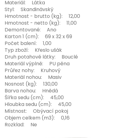
Materiál: Látka
Styl: Skandinávský
Hmotnost - brutto (kg): 12,00
Hmotnost - netto (kg): 11,00
Demontované: Ano
Karton 1 (cm): 69 x 32 x 69
Počet balení: 1,00
Typ zboží: Křeslo ušák
Druh potahové látky: Bouclé
Materiál výplně: PU pěna
Průřez nohy: Kruhový
Materiál nohou: Masiv
Nosnost (kg): 130,00
Barva nohou: Hnědá
Šířka sedu (cm): 45,00
Hloubka sedu (cm): 45,00
Místnost: Obývací pokoj
Objem celkem (m3): 0,16
Rozklad: Ne