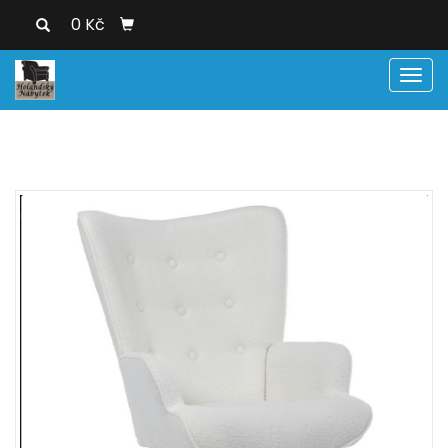
0 Kč
Men