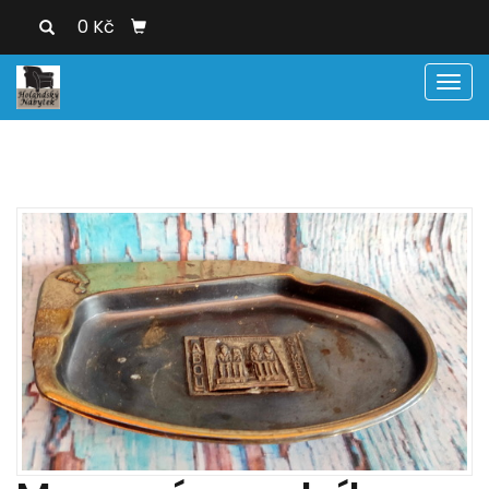
0 Kč
Men