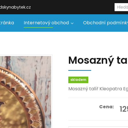
ndskynabytek.cz
tránka
Internetový obchod
Obchodní podmínk
Mosazný tal
skladem
Mosazný talíř Kleopatra E
Cena:
12