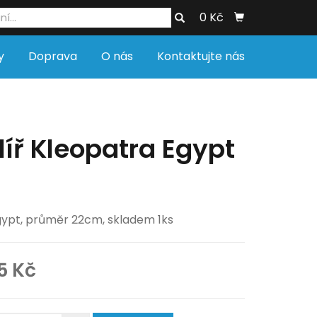
0 Kč
y
Doprava
O nás
Kontaktujte nás
íř Kleopatra Egypt
gypt, průměr 22cm, skladem 1ks
5 Kč