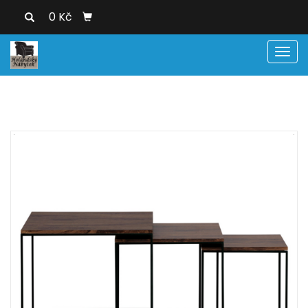
0 Kč
Men