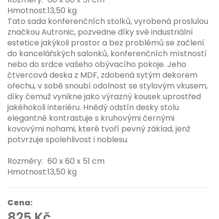
Hmotnost:
13,50 kg
Tato sada konferenčních stolků, vyrobená proslulou
značkou Autronic, pozvedne díky své industriální
estetice jakýkoli prostor a bez problémů se začlení
do kancelářských salonků, konferenčních místností
nebo do srdce vašeho obývacího pokoje. Jeho
čtvercová deska z MDF, zdobená sytým dekorem
ořechu, v sobě snoubí odolnost se stylovým vkusem,
díky čemuž vynikne jako výrazný kousek uprostřed
jakéhokoli interiéru. Hnědý odstín desky stolu
elegantně kontrastuje s kruhovými černými
kovovými nohami, které tvoří pevný základ, jenž
potvrzuje spolehlivost i noblesu.
Rozměry:
60 x 60 x 51 cm
Hmotnost:
13,50 kg
Cena:
825 Kč