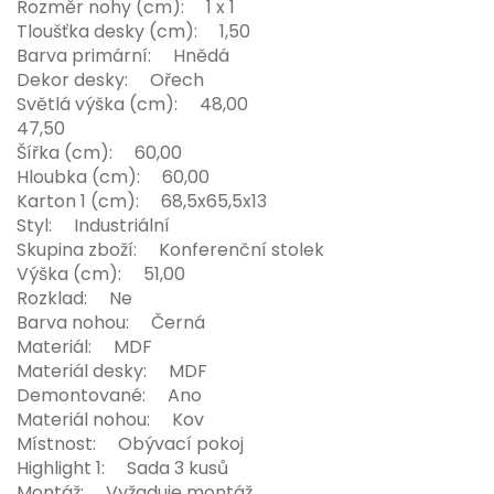
Rozměr nohy (cm): 1 x 1
Tloušťka desky (cm): 1,50
Barva primární: Hnědá
Dekor desky: Ořech
Světlá výška (cm): 48,00
47,50
Šířka (cm): 60,00
Hloubka (cm): 60,00
Karton 1 (cm): 68,5x65,5x13
Styl: Industriální
Skupina zboží: Konferenční stolek
Výška (cm): 51,00
Rozklad: Ne
Barva nohou: Černá
Materiál: MDF
Materiál desky: MDF
Demontované: Ano
Materiál nohou: Kov
Místnost: Obývací pokoj
Highlight 1: Sada 3 kusů
Montáž: Vyžaduje montáž