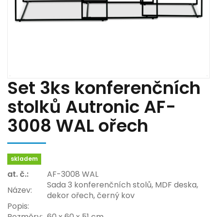
Set 3ks konferenčních
stolků Autronic AF-
3008 WAL ořech
skladem
at. č.:
AF-3008 WAL
Sada 3 konferenčních stolů, MDF deska,
Název:
dekor ořech, černý kov
Popis:
Rozměry:
60 x 60 x 51 cm