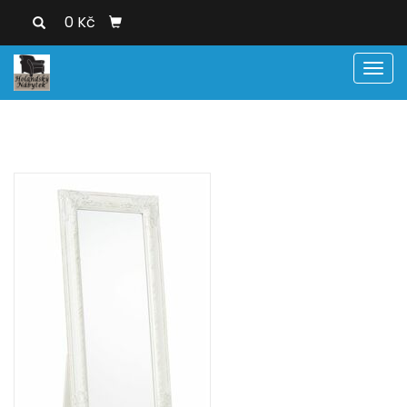
0 Kč
Men