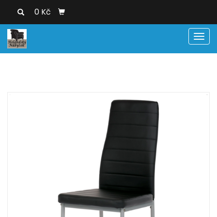
0 Kč
Men