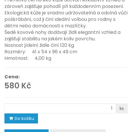
zároveň zajišťuje pohodlí při každodenním posezení.
Ekologická kůže je snadno udržovatelná a odolná vůči
poškrábání, což ji činí ideální volbou pro rodiny s
dětmi nebo domácnosti s mazlíčky.
Šedé kovové nohy dodávají židli elegantní vzhled a
zajišťují stabilitu na jakém koliv povrchu.
Nosnost jídelní židle činí 120 kg.
Rozměry: 41 x 54 x 96 x 49 cm
Hmotnost: 4,00 kg
Cena:
580 Kč
ks
Do košíku