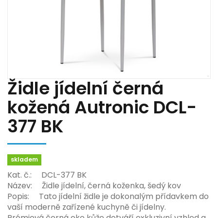
Židle jídelní černá
kožená Autronic DCL-
377 BK
skladem
Kat. č.: DCL-377 BK
Název: Židle jídelní, černá koženka, šedý kov
Popis: Tato jídelní židle je dokonalým přídavkem do
vaší moderně zařízené kuchyně či jídelny.
Prémiová černá eko kůže dotváří exkluzivní vzhled a