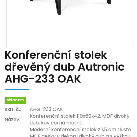
Konferenční stolek
dřevěný dub Autronic
AHG-233 OAK
skladem
Kat. č.:
AHG-233 OAK
Konferenční stolek 110x60x42, MDF divoký
Název:
dub, kov černá matná
Moderní konferenční stolek z 1,5 cm tlusté
MDF desky v dekoru divoký dub a s výškou