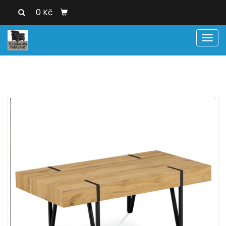
0 Kč
Men