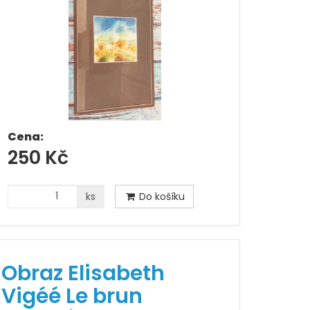
Cena:
250 Kč
ks
Do košíku
Obraz Elisabeth
Vigéé Le brun